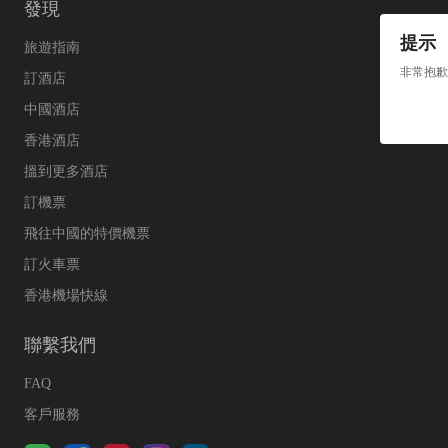
發現
提示
旅遊指南
非常抱歉
訂酒店
中國酒店
香港酒店
搵到更多酒店
訂機票
飛往中國的特價機票
訂火車票
香港機場快線
聯繫我們
FAQ
客戶服務