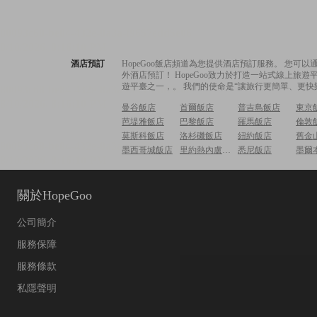
酒店預訂
HopeGoo飯店頻道為您提供酒店預訂服務。 您
外酒店預訂！ HopeGoo致力於打造一站式線上
遊平臺之一，。 我們的使命是“讓旅行更簡單、更快
曼谷飯店
首爾飯店
普吉島飯店
東京
芭堤雅飯店
巴黎飯店
羅馬飯店
倫敦
莫斯科飯店
洛杉磯飯店
紐約飯店
舊金
墨西哥城飯店
里約熱內盧飯店
悉尼飯店
墨爾
關於HopeGoo
公司簡介
服務保障
服務條款
私隱聲明