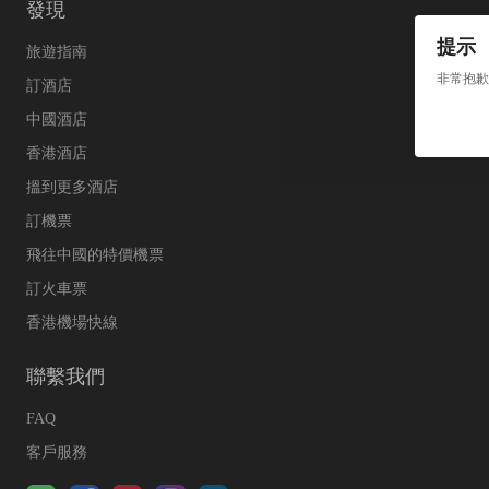
發現
提示
旅遊指南
非常抱歉
訂酒店
中國酒店
香港酒店
搵到更多酒店
訂機票
飛往中國的特價機票
訂火車票
香港機場快線
聯繫我們
FAQ
客戶服務