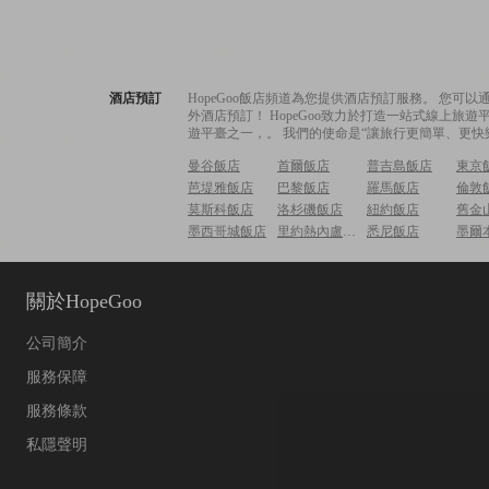
酒店預訂
HopeGoo飯店頻道為您提供酒店預訂服務。 您
外酒店預訂！ HopeGoo致力於打造一站式線上
遊平臺之一，。 我們的使命是“讓旅行更簡單、更快
曼谷飯店
首爾飯店
普吉島飯店
東京
芭堤雅飯店
巴黎飯店
羅馬飯店
倫敦
莫斯科飯店
洛杉磯飯店
紐約飯店
舊金
墨西哥城飯店
里約熱內盧飯店
悉尼飯店
墨爾
關於HopeGoo
公司簡介
服務保障
服務條款
私隱聲明