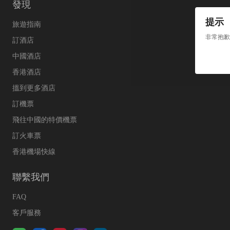
發現
提示
旅遊指南
非常抱歉
訂酒店
中國酒店
香港酒店
搵到更多酒店
訂機票
飛往中國的特價機票
訂火車票
香港機場快線
聯繫我們
FAQ
客戶服務