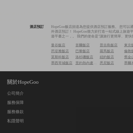
酒店預訂
HopeGoo飯店頻道為您提供酒店預訂服務。 您
外酒店預訂！ HopeGoo致力於打造一站式線上
遊平臺之一，。 我們的使命是“讓旅行更簡單、更快
曼谷飯店
首爾飯店
普吉島飯店
東京
芭堤雅飯店
巴黎飯店
羅馬飯店
倫敦
莫斯科飯店
洛杉磯飯店
紐約飯店
舊金
墨西哥城飯店
里約熱內盧飯店
悉尼飯店
墨爾
關於HopeGoo
公司簡介
服務保障
服務條款
私隱聲明