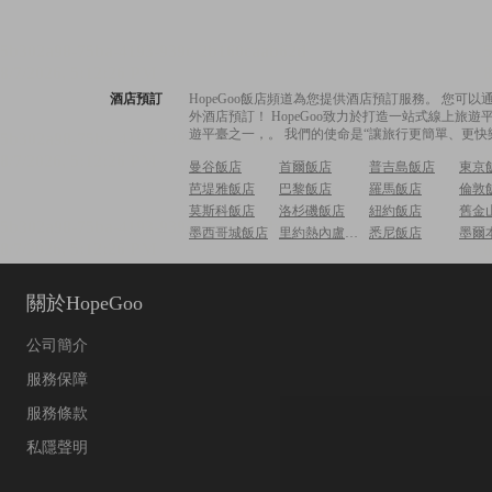
酒店預訂
HopeGoo飯店頻道為您提供酒店預訂服務。 您
外酒店預訂！ HopeGoo致力於打造一站式線上
遊平臺之一，。 我們的使命是“讓旅行更簡單、更快
曼谷飯店
首爾飯店
普吉島飯店
東京
芭堤雅飯店
巴黎飯店
羅馬飯店
倫敦
莫斯科飯店
洛杉磯飯店
紐約飯店
舊金
墨西哥城飯店
里約熱內盧飯店
悉尼飯店
墨爾
關於HopeGoo
公司簡介
服務保障
服務條款
私隱聲明