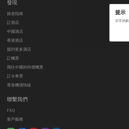
發現
提示
旅遊指南
非常抱歉
訂酒店
中國酒店
香港酒店
搵到更多酒店
訂機票
飛往中國的特價機票
訂火車票
香港機場快線
聯繫我們
FAQ
客戶服務