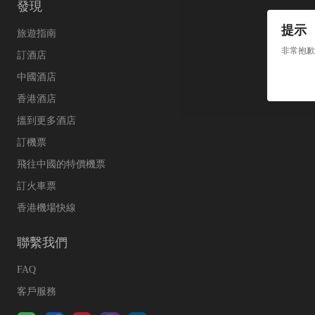
發現
提示
旅遊指南
非常抱歉
訂酒店
中國酒店
香港酒店
搵到更多酒店
訂機票
飛往中國的特價機票
訂火車票
香港機場快線
聯繫我們
FAQ
客戶服務