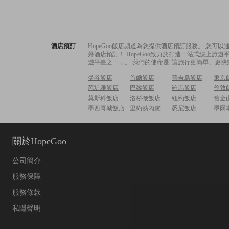
酒店預訂
HopeGoo飯店頻道為您提供酒店預訂服務。 您
外酒店預訂！ HopeGoo致力於打造一站式線上
遊平臺之一，。 我們的使命是“讓旅行更簡單、更快
曼谷飯店
首爾飯店
普吉島飯店
東京
芭堤雅飯店
巴黎飯店
羅馬飯店
倫敦
莫斯科飯店
洛杉磯飯店
紐約飯店
舊金
墨西哥城飯店
里約熱內盧飯店
悉尼飯店
墨爾
關於HopeGoo
公司簡介
服務保障
服務條款
私隱聲明