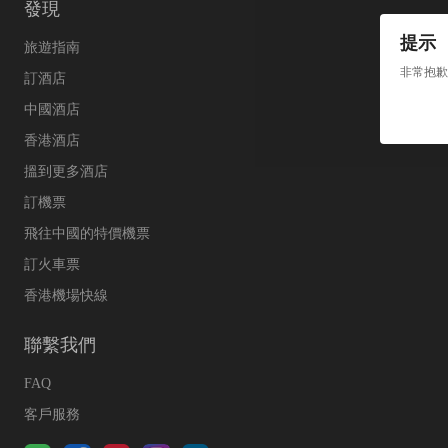
發現
提示
旅遊指南
非常抱歉
訂酒店
中國酒店
香港酒店
搵到更多酒店
訂機票
飛往中國的特價機票
訂火車票
香港機場快線
聯繫我們
FAQ
客戶服務