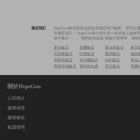
酒店預訂
HopeGoo飯店頻道為您提供酒店預訂服務。 您
外酒店預訂！ HopeGoo致力於打造一站式線上
遊平臺之一，。 我們的使命是“讓旅行更簡單、更快
曼谷飯店
首爾飯店
普吉島飯店
東京
芭堤雅飯店
巴黎飯店
羅馬飯店
倫敦
莫斯科飯店
洛杉磯飯店
紐約飯店
舊金
墨西哥城飯店
里約熱內盧飯店
悉尼飯店
墨爾
關於HopeGoo
公司簡介
服務保障
服務條款
私隱聲明