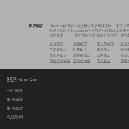
酒店預訂
HopeGoo飯店頻道為您提供酒店預訂服務。 您
外酒店預訂！ HopeGoo致力於打造一站式線上
遊平臺之一，。 我們的使命是“讓旅行更簡單、更快
曼谷飯店
首爾飯店
普吉島飯店
東京
芭堤雅飯店
巴黎飯店
羅馬飯店
倫敦
莫斯科飯店
洛杉磯飯店
紐約飯店
舊金
墨西哥城飯店
里約熱內盧飯店
悉尼飯店
墨爾
關於HopeGoo
公司簡介
服務保障
服務條款
私隱聲明