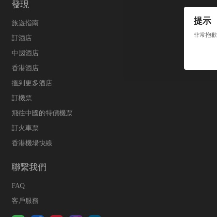
發現
提示
旅遊指南
非常抱歉
訂酒店
中國酒店
香港酒店
搵到更多酒店
訂機票
飛往中國的特價機票
訂火車票
香港機場快線
聯繫我們
FAQ
客戶服務