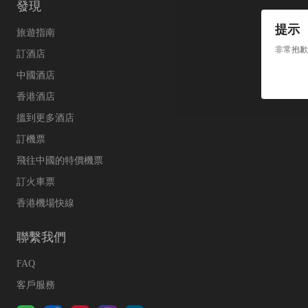
發現
提示
旅遊指南
非常抱歉
訂酒店
中國酒店
香港酒店
搵到更多酒店
訂機票
飛往中國的特價機票
訂火車票
香港機場快線
聯繫我們
FAQ
客戶服務