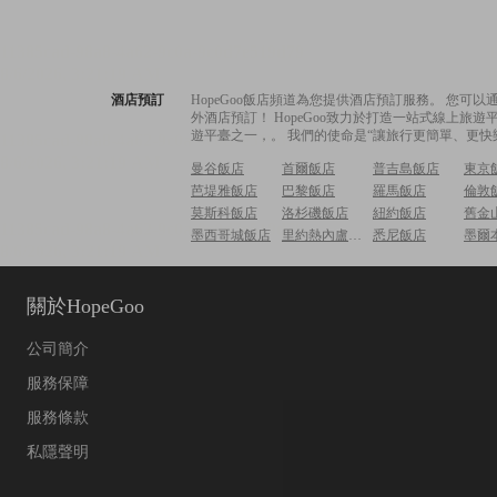
酒店預訂
HopeGoo飯店頻道為您提供酒店預訂服務。 您
外酒店預訂！ HopeGoo致力於打造一站式線上
遊平臺之一，。 我們的使命是“讓旅行更簡單、更快
曼谷飯店
首爾飯店
普吉島飯店
東京
芭堤雅飯店
巴黎飯店
羅馬飯店
倫敦
莫斯科飯店
洛杉磯飯店
紐約飯店
舊金
墨西哥城飯店
里約熱內盧飯店
悉尼飯店
墨爾
關於HopeGoo
公司簡介
服務保障
服務條款
私隱聲明