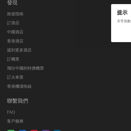
發現
提示
旅遊指南
非常抱歉
訂酒店
中國酒店
香港酒店
搵到更多酒店
訂機票
飛往中國的特價機票
訂火車票
香港機場快線
聯繫我們
FAQ
客戶服務