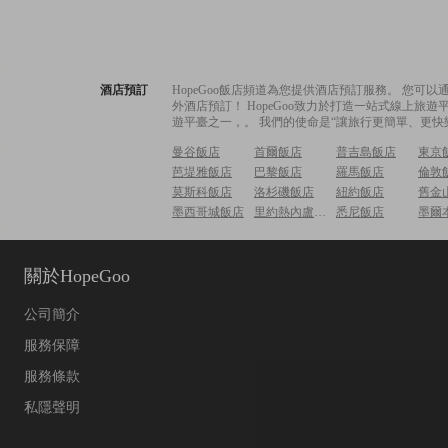
酒店預訂
HopeGoo飯店頻道為您提供酒店預訂服務。 您
外酒店預訂！ HopeGoo致力於打造一站式線上
遊平臺之一，。 我們的使命是“讓旅行更簡單、更快
曼谷飯店
首爾飯店
普吉島飯店
東京
芭堤雅飯店
巴黎飯店
羅馬飯店
倫敦
莫斯科飯店
洛杉磯飯店
紐約飯店
舊金
墨西哥城飯店
里約熱內盧飯店
悉尼飯店
墨爾
關於HopeGoo
公司簡介
服務保障
服務條款
私隱聲明