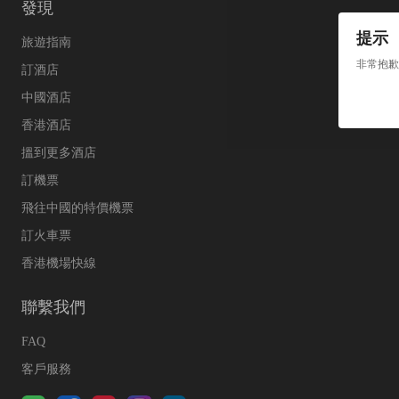
發現
提示
旅遊指南
非常抱歉
訂酒店
中國酒店
香港酒店
搵到更多酒店
訂機票
飛往中國的特價機票
訂火車票
香港機場快線
聯繫我們
FAQ
客戶服務