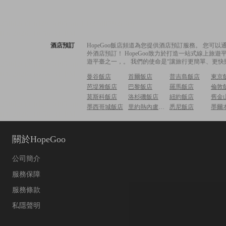
酒店預訂
HopeGoo飯店頻道為您提供酒店預訂服務。 您
外酒店預訂！ HopeGoo致力於打造一站式線上
遊平臺之一，。 我們的使命是“讓旅行更簡單、更快
曼谷飯店
首爾飯店
普吉島飯店
東京
芭堤雅飯店
巴黎飯店
羅馬飯店
倫敦
莫斯科飯店
洛杉磯飯店
紐約飯店
舊金
墨西哥城飯店
里約熱內盧飯店
悉尼飯店
墨爾
關於HopeGoo
公司簡介
服務保障
服務條款
私隱聲明