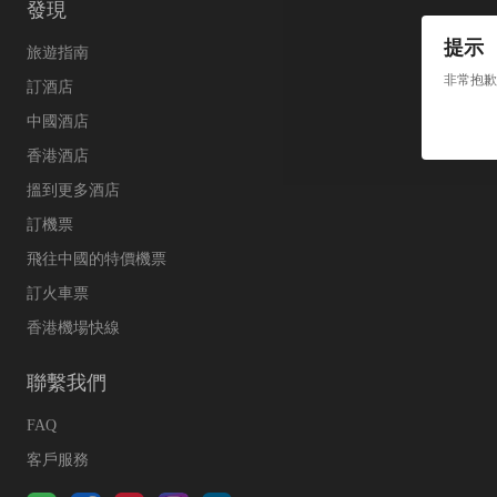
發現
提示
旅遊指南
非常抱歉
訂酒店
中國酒店
香港酒店
搵到更多酒店
訂機票
飛往中國的特價機票
訂火車票
香港機場快線
聯繫我們
FAQ
客戶服務