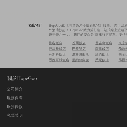
酒店預訂
HopeGoo飯店頻道為您提供酒店預訂服務。 您
外酒店預訂！ HopeGoo致力於打造一站式線上
遊平臺之一，。 我們的使命是“讓旅行更簡單、更快
曼谷飯店
首爾飯店
普吉島飯店
東京
芭堤雅飯店
巴黎飯店
羅馬飯店
倫敦
莫斯科飯店
洛杉磯飯店
紐約飯店
舊金
墨西哥城飯店
里約熱內盧飯店
悉尼飯店
墨爾
關於HopeGoo
公司簡介
服務保障
服務條款
私隱聲明