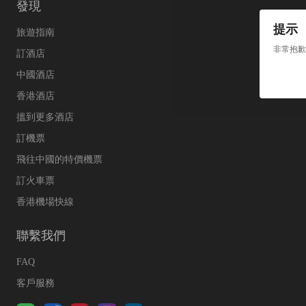
發現
提示
旅遊指南
非常抱歉
訂酒店
中國酒店
香港酒店
搵到更多酒店
訂機票
飛往中國的特價機票
訂火車票
香港機場快線
聯繫我們
FAQ
客戶服務