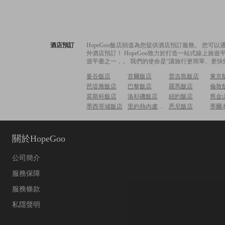
酒店預訂
HopeGoo飯店頻道為您提供酒店預訂服務。 您
外酒店預訂！ HopeGoo致力於打造一站式線上
遊平臺之一，。 我們的使命是“讓旅行更簡單、更快
曼谷飯店
首爾飯店
普吉島飯店
東京
芭堤雅飯店
巴黎飯店
羅馬飯店
倫敦
莫斯科飯店
洛杉磯飯店
紐約飯店
舊金
墨西哥城飯店
里約熱內盧飯店
悉尼飯店
墨爾
關於HopeGoo
公司簡介
服務保障
服務條款
私隱聲明