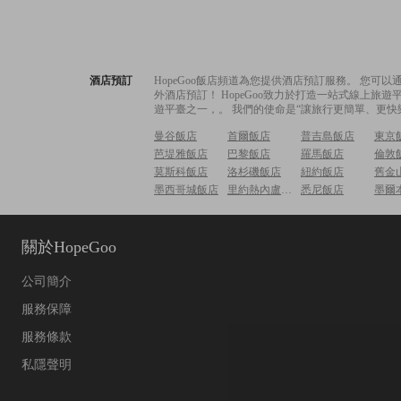
酒店預訂
HopeGoo飯店頻道為您提供酒店預訂服務。 您
外酒店預訂！ HopeGoo致力於打造一站式線上
遊平臺之一，。 我們的使命是“讓旅行更簡單、更快
曼谷飯店
首爾飯店
普吉島飯店
東京
芭堤雅飯店
巴黎飯店
羅馬飯店
倫敦
莫斯科飯店
洛杉磯飯店
紐約飯店
舊金
墨西哥城飯店
里約熱內盧飯店
悉尼飯店
墨爾
關於HopeGoo
公司簡介
服務保障
服務條款
私隱聲明