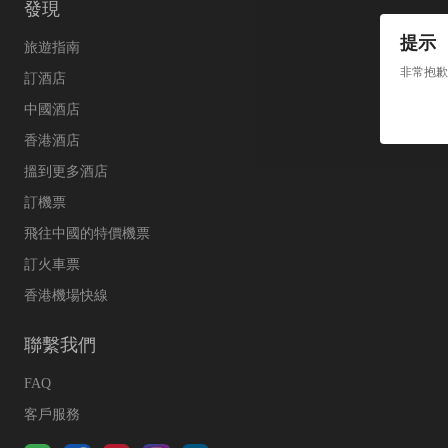
發現
提示
旅遊指南
非常抱歉
訂酒店
中國酒店
香港酒店
搵到更多酒店
訂機票
飛往中國的特價機票
訂火車票
香港機場快線
聯繫我們
FAQ
客戶服務