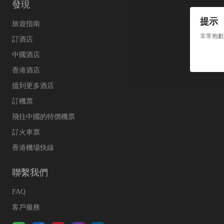
發現
提示
旅遊指南
非常抱歉
訂酒店
中國酒店
香港酒店
搵到更多酒店
訂機票
飛往中國的特價機票
訂火車票
香港機場快線
聯繫我們
FAQ
客戶服務