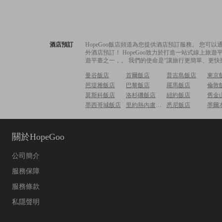
酒店預訂
HopeGoo飯店頻道為您提供酒店預訂服務。 您
外酒店預訂！ HopeGoo致力於打造一站式線上
遊平臺之一，。 我們的使命是“讓旅行更簡單、更快
曼谷飯店
首爾飯店
普吉島飯店
東京
芭堤雅飯店
巴黎飯店
羅馬飯店
倫敦
莫斯科飯店
洛杉磯飯店
紐約飯店
舊金
墨西哥城飯店
里約熱內盧飯店
悉尼飯店
墨爾
關於HopeGoo
公司簡介
服務保障
服務條款
私隱聲明