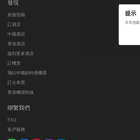
發現
提示
旅遊指南
非常抱歉
訂酒店
中國酒店
香港酒店
搵到更多酒店
訂機票
飛往中國的特價機票
訂火車票
香港機場快線
聯繫我們
FAQ
客戶服務