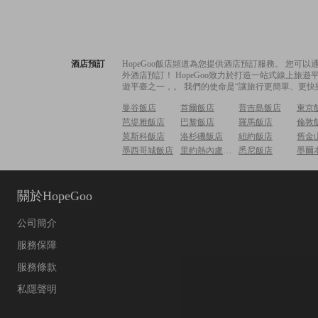
酒店預訂
HopeGoo飯店頻道為您提供酒店預訂服務。 您
外酒店預訂！ HopeGoo致力於打造一站式線上
遊平臺之一，。 我們的使命是“讓旅行更簡單、更快
曼谷飯店
首爾飯店
普吉島飯店
東京
芭堤雅飯店
巴黎飯店
羅馬飯店
倫敦
莫斯科飯店
洛杉磯飯店
紐約飯店
舊金
墨西哥城飯店
里約熱內盧飯店
悉尼飯店
墨爾
關於HopeGoo
公司簡介
服務保障
服務條款
私隱聲明