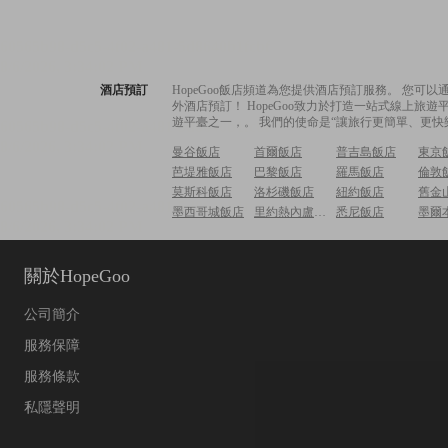
酒店預訂
HopeGoo飯店頻道為您提供酒店預訂服務。 您
外酒店預訂！ HopeGoo致力於打造一站式線上
遊平臺之一，。 我們的使命是“讓旅行更簡單、更快
曼谷飯店
首爾飯店
普吉島飯店
東京
芭堤雅飯店
巴黎飯店
羅馬飯店
倫敦
莫斯科飯店
洛杉磯飯店
紐約飯店
舊金
墨西哥城飯店
里約熱內盧飯店
悉尼飯店
墨爾
關於HopeGoo
公司簡介
服務保障
服務條款
私隱聲明