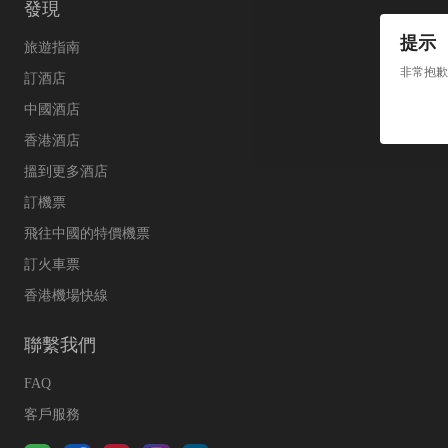
發現
提示
旅遊指南
非常抱歉
訂酒店
中國酒店
香港酒店
搵到更多酒店
訂機票
飛往中國的特價機票
訂火車票
香港機場快線
聯繫我們
FAQ
客戶服務