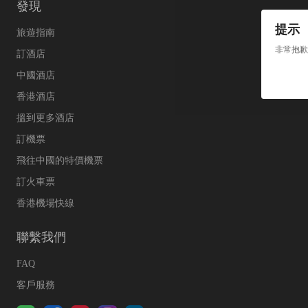
發現
提示
旅遊指南
非常抱歉
訂酒店
中國酒店
香港酒店
搵到更多酒店
訂機票
飛往中國的特價機票
訂火車票
香港機場快線
聯繫我們
FAQ
客戶服務