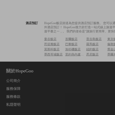
酒店預訂
HopeGoo飯店頻道為您提供酒店預訂服務。 您
外酒店預訂！ HopeGoo致力於打造一站式線上
遊平臺之一，。 我們的使命是“讓旅行更簡單、更快
曼谷飯店
首爾飯店
普吉島飯店
東京
芭堤雅飯店
巴黎飯店
羅馬飯店
倫敦
莫斯科飯店
洛杉磯飯店
紐約飯店
舊金
墨西哥城飯店
里約熱內盧飯店
悉尼飯店
墨爾
關於HopeGoo
公司簡介
服務保障
服務條款
私隱聲明