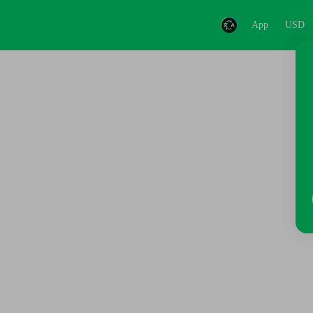
App
USD