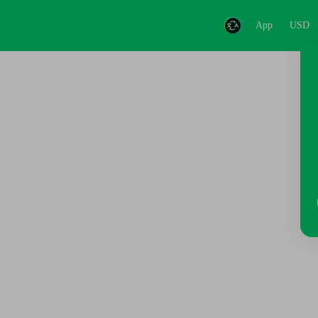
App
USD