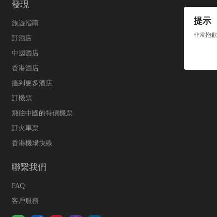
發現
提示
旅遊指南
非常抱歉
訂酒店
中國酒店
香港酒店
搵到更多酒店
訂機票
飛往中國的特價機票
訂火車票
香港機場快線
聯繫我們
FAQ
客戶服務