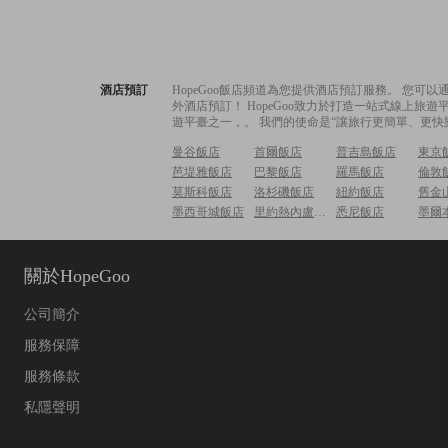
酒店預訂
HopeGoo飯店頻道為您提供酒店預訂服務。 您
外酒店預訂！ HopeGoo致力於打造一站式線上
遊平臺之一，。 我們的使命是“讓旅行更簡單、更快
曼谷飯店
首爾飯店
普吉島飯店
東京
芭堤雅飯店
巴黎飯店
羅馬飯店
倫敦
莫斯科飯店
洛杉磯飯店
紐約飯店
舊金
墨西哥城飯店
里約熱內盧飯店
悉尼飯店
墨爾
關於HopeGoo
公司簡介
服務保障
服務條款
私隱聲明