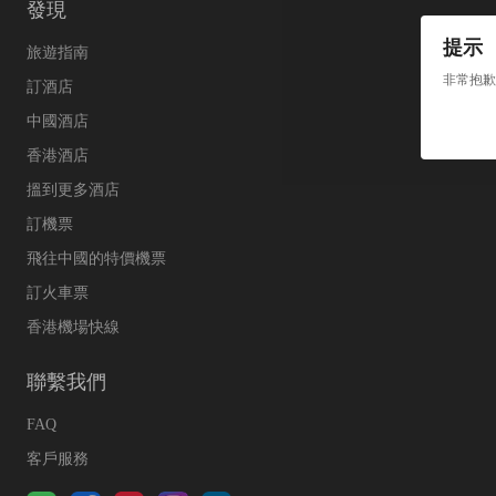
發現
提示
旅遊指南
非常抱歉
訂酒店
中國酒店
香港酒店
搵到更多酒店
訂機票
飛往中國的特價機票
訂火車票
香港機場快線
聯繫我們
FAQ
客戶服務