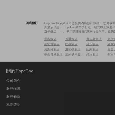
酒店預訂
HopeGoo飯店頻道為您提供酒店預訂服務。 您
外酒店預訂！ HopeGoo致力於打造一站式線上
遊平臺之一，。 我們的使命是“讓旅行更簡單、更快
曼谷飯店
首爾飯店
普吉島飯店
東京
芭堤雅飯店
巴黎飯店
羅馬飯店
倫敦
莫斯科飯店
洛杉磯飯店
紐約飯店
舊金
墨西哥城飯店
里約熱內盧飯店
悉尼飯店
墨爾
關於HopeGoo
公司簡介
服務保障
服務條款
私隱聲明