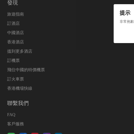
發現
提示
旅遊指南
非常抱歉
訂酒店
中國酒店
香港酒店
搵到更多酒店
訂機票
飛往中國的特價機票
訂火車票
香港機場快線
聯繫我們
FAQ
客戶服務