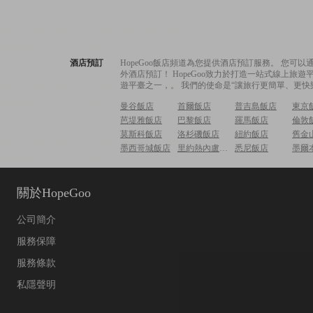
酒店預訂
HopeGoo飯店頻道為您提供酒店預訂服務。 您
外酒店預訂！ HopeGoo致力於打造一站式線上
遊平臺之一，。 我們的使命是“讓旅行更簡單、更快
曼谷飯店
首爾飯店
普吉島飯店
東京
芭堤雅飯店
巴黎飯店
羅馬飯店
倫敦
莫斯科飯店
洛杉磯飯店
紐約飯店
舊金
墨西哥城飯店
里約熱內盧飯店
悉尼飯店
墨爾
關於HopeGoo
公司簡介
服務保障
服務條款
私隱聲明