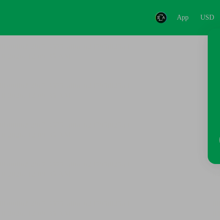
App
USD