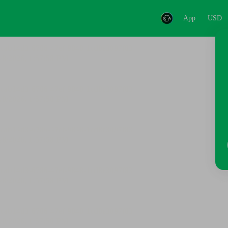
App
USD