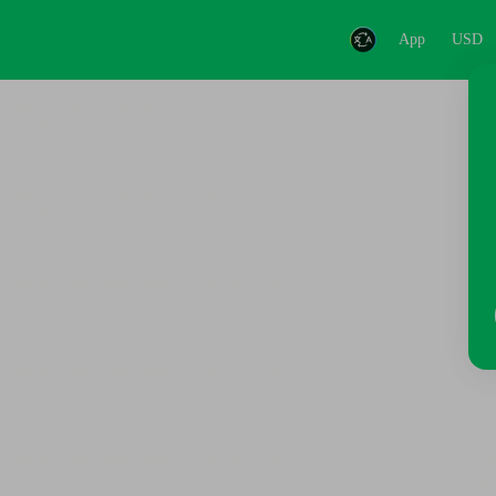
App
USD