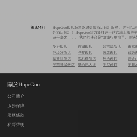
酒店預訂
HopeGoo飯店頻道為您提供酒店預訂服務。 您
外酒店預訂！ HopeGoo致力於打造一站式線上
遊平臺之一，。 我們的使命是“讓旅行更簡單、更快
曼谷飯店
首爾飯店
普吉島飯店
東京
芭堤雅飯店
巴黎飯店
羅馬飯店
倫敦
莫斯科飯店
洛杉磯飯店
紐約飯店
舊金
墨西哥城飯店
里約熱內盧飯店
悉尼飯店
墨爾
關於HopeGoo
公司簡介
服務保障
服務條款
私隱聲明