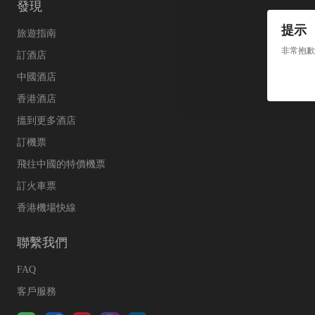
發現
提示
旅遊指南
非常抱歉
訂酒店
中國酒店
香港酒店
搵到更多酒店
訂機票
飛往中國的特價機票
訂火車票
香港機場快線
聯繫我們
FAQ
客戶服務