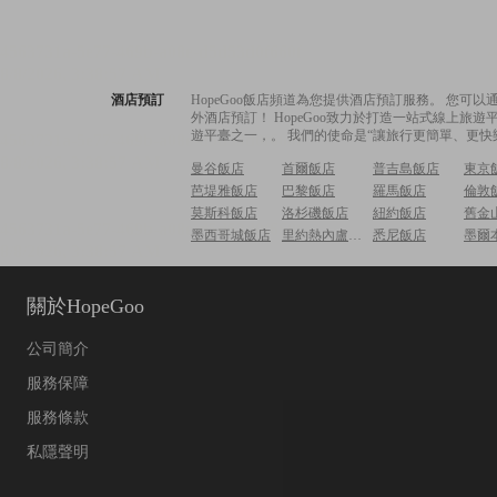
酒店預訂
HopeGoo飯店頻道為您提供酒店預訂服務。 您
外酒店預訂！ HopeGoo致力於打造一站式線上
遊平臺之一，。 我們的使命是“讓旅行更簡單、更快
曼谷飯店
首爾飯店
普吉島飯店
東京
芭堤雅飯店
巴黎飯店
羅馬飯店
倫敦
莫斯科飯店
洛杉磯飯店
紐約飯店
舊金
墨西哥城飯店
里約熱內盧飯店
悉尼飯店
墨爾
關於HopeGoo
公司簡介
服務保障
服務條款
私隱聲明