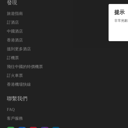
發現
提示
旅遊指南
非常抱歉
訂酒店
中國酒店
香港酒店
搵到更多酒店
訂機票
飛往中國的特價機票
訂火車票
香港機場快線
聯繫我們
FAQ
客戶服務