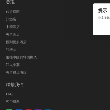
發現
提示
旅遊指南
非常抱歉
訂酒店
中國酒店
香港酒店
搵到更多酒店
訂機票
飛往中國的特價機票
訂火車票
香港機場快線
聯繫我們
FAQ
客戶服務