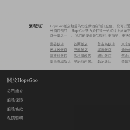
酒店預訂
HopeGoo飯店頻道為您提供酒店預訂服務。 您
外酒店預訂！ HopeGoo致力於打造一站式線上
遊平臺之一，。 我們的使命是“讓旅行更簡單、更快
曼谷飯店
首爾飯店
普吉島飯店
東京
芭堤雅飯店
巴黎飯店
羅馬飯店
倫敦
莫斯科飯店
洛杉磯飯店
紐約飯店
舊金
墨西哥城飯店
里約熱內盧飯店
悉尼飯店
墨爾
關於HopeGoo
公司簡介
服務保障
服務條款
私隱聲明