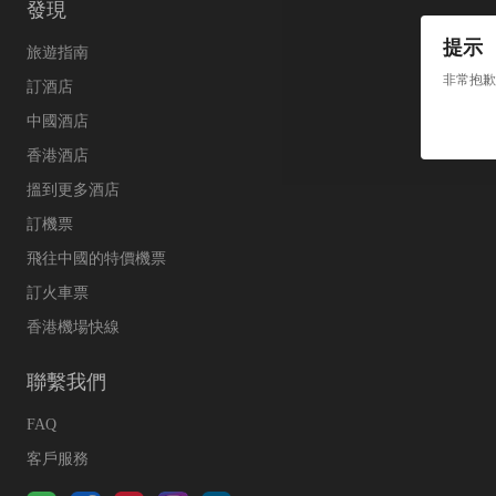
發現
提示
旅遊指南
非常抱歉
訂酒店
中國酒店
香港酒店
搵到更多酒店
訂機票
飛往中國的特價機票
訂火車票
香港機場快線
聯繫我們
FAQ
客戶服務