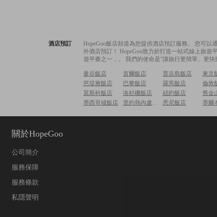
酒店預訂
HopeGoo飯店頻道為您提供酒店預訂服務。 您
外酒店預訂！ HopeGoo致力於打造一站式線上
遊平臺之一，。 我們的使命是“讓旅行更簡單、更快
曼谷飯店
首爾飯店
普吉島飯店
東京
芭堤雅飯店
巴黎飯店
羅馬飯店
倫敦
莫斯科飯店
洛杉磯飯店
紐約飯店
舊金
墨西哥城飯店
里約熱內盧飯店
悉尼飯店
墨爾
關於HopeGoo
公司簡介
服務保障
服務條款
私隱聲明