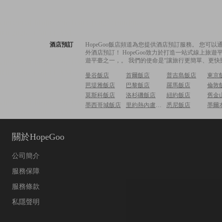
酒店預訂
HopeGoo飯店頻道為您提供酒店預訂服務。 您
外酒店預訂！ HopeGoo致力於打造一站式線上
遊平臺之一，。 我們的使命是“讓旅行更簡單、更快
曼谷飯店
首爾飯店
普吉島飯店
東京
芭堤雅飯店
巴黎飯店
羅馬飯店
倫敦
莫斯科飯店
洛杉磯飯店
紐約飯店
舊金
墨西哥城飯店
里約熱內盧飯店
悉尼飯店
墨爾
關於HopeGoo
公司簡介
服務保障
服務條款
私隱聲明