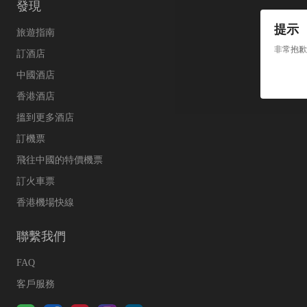
發現
提示
旅遊指南
非常抱歉
訂酒店
中國酒店
香港酒店
搵到更多酒店
訂機票
飛往中國的特價機票
訂火車票
香港機場快線
聯繫我們
FAQ
客戶服務