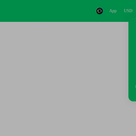
App
USD