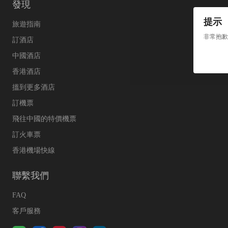
發現
提示
旅遊指南
非常抱歉
訂酒店
中國酒店
香港酒店
搵到更多酒店
訂機票
飛往中國的特價機票
訂火車票
香港機場快線
聯繫我們
FAQ
客戶服務