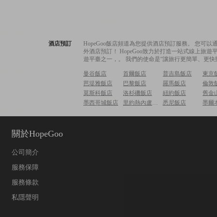
酒店預訂
HopeGoo飯店頻道為您提供酒店預訂服務。 您
外酒店預訂！ HopeGoo致力於打造一站式線上
遊平臺之一，。 我們的使命是“讓旅行更簡單、更快
曼谷飯店
首爾飯店
普吉島飯店
東京
芭堤雅飯店
巴黎飯店
羅馬飯店
倫敦
莫斯科飯店
洛杉磯飯店
紐約飯店
舊金
墨西哥城飯店
里約熱內盧飯店
悉尼飯店
墨爾
關於HopeGoo
公司簡介
服務保障
服務條款
私隱聲明