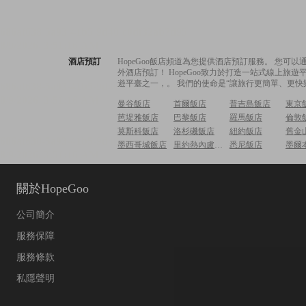
酒店預訂
HopeGoo飯店頻道為您提供酒店預訂服務。 您
外酒店預訂！ HopeGoo致力於打造一站式線上
遊平臺之一，。 我們的使命是“讓旅行更簡單、更快
曼谷飯店
首爾飯店
普吉島飯店
東京
芭堤雅飯店
巴黎飯店
羅馬飯店
倫敦
莫斯科飯店
洛杉磯飯店
紐約飯店
舊金
墨西哥城飯店
里約熱內盧飯店
悉尼飯店
墨爾
關於HopeGoo
公司簡介
服務保障
服務條款
私隱聲明