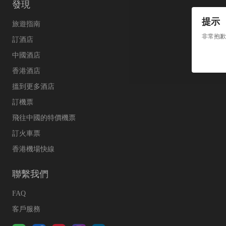
發現
提示
旅遊指南
非常抱歉
訂酒店
中國酒店
香港酒店
搵到更多酒店
訂機票
飛往中國的特價機票
訂火車票
香港機場快線
聯繫我們
FAQ
客戶服務