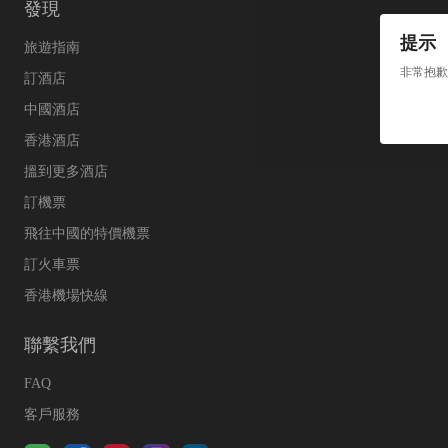
發現
提示
旅遊指南
非常抱歉
訂酒店
中國酒店
香港酒店
搵到更多酒店
訂機票
飛往中國的特價機票
訂火車票
香港機場快線
聯繫我們
FAQ
客戶服務