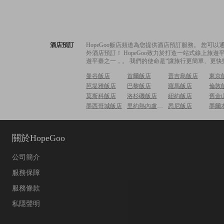
酒店預訂
HopeGoo飯店頻道為您提供酒店預訂服務。 您
外酒店預訂！ HopeGoo致力於打造一站式線上
遊平臺之一，。 我們的使命是“讓旅行更簡單、更快
曼谷飯店
首爾飯店
普吉島飯店
東京
芭堤雅飯店
巴黎飯店
羅馬飯店
倫敦
莫斯科飯店
洛杉磯飯店
紐約飯店
舊金
墨西哥城飯店
里約熱內盧飯店
悉尼飯店
墨爾
關於HopeGoo
公司簡介
服務保障
服務條款
私隱聲明