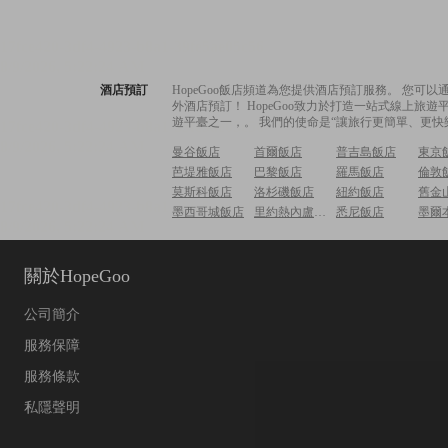
酒店預訂
HopeGoo飯店頻道為您提供酒店預訂服務。 您
外酒店預訂！ HopeGoo致力於打造一站式線上
遊平臺之一，。 我們的使命是“讓旅行更簡單、更快
曼谷飯店
首爾飯店
普吉島飯店
東京
芭堤雅飯店
巴黎飯店
羅馬飯店
倫敦
莫斯科飯店
洛杉磯飯店
紐約飯店
舊金
墨西哥城飯店
里約熱內盧飯店
悉尼飯店
墨爾
關於HopeGoo
公司簡介
服務保障
服務條款
私隱聲明