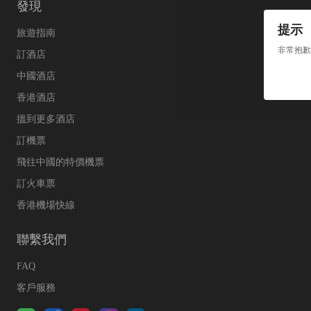
發現
提示
旅遊指南
非常抱歉
訂酒店
中國酒店
香港酒店
搵到更多酒店
訂機票
飛往中國的特價機票
訂火車票
香港機場快線
聯繫我們
FAQ
客戶服務