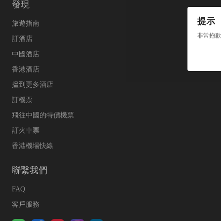
發現
提示
旅遊指南
非常抱歉
訂酒店
中國酒店
香港酒店
搵到更多酒店
訂機票
飛往中國的特價機票
訂火車票
香港機場快線
聯繫我們
FAQ
客戶服務