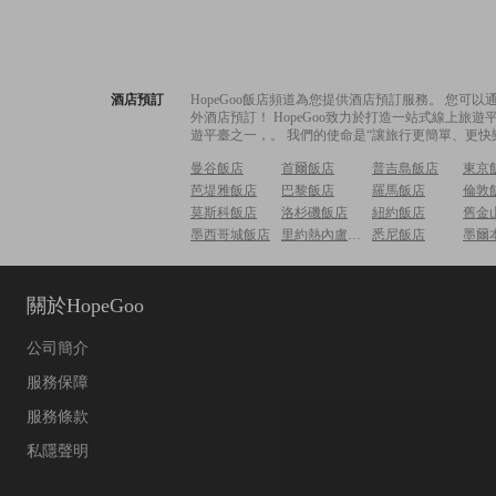
酒店預訂
HopeGoo飯店頻道為您提供酒店預訂服務。 您
外酒店預訂！ HopeGoo致力於打造一站式線上
遊平臺之一，。 我們的使命是“讓旅行更簡單、更快
曼谷飯店
首爾飯店
普吉島飯店
東京
芭堤雅飯店
巴黎飯店
羅馬飯店
倫敦
莫斯科飯店
洛杉磯飯店
紐約飯店
舊金
墨西哥城飯店
里約熱內盧飯店
悉尼飯店
墨爾
關於HopeGoo
公司簡介
服務保障
服務條款
私隱聲明