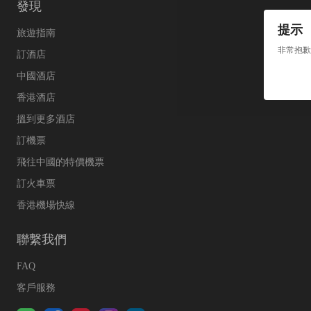
發現
提示
旅遊指南
非常抱歉
訂酒店
中國酒店
香港酒店
搵到更多酒店
訂機票
飛往中國的特價機票
訂火車票
香港機場快線
聯繫我們
FAQ
客戶服務