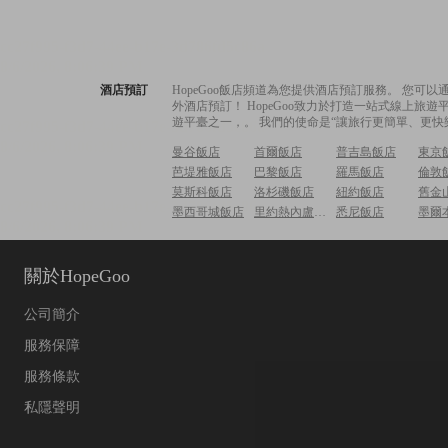
酒店預訂
HopeGoo飯店頻道為您提供酒店預訂服務。 您
外酒店預訂！ HopeGoo致力於打造一站式線上
遊平臺之一，。 我們的使命是“讓旅行更簡單、更快
曼谷飯店
首爾飯店
普吉島飯店
東京
芭堤雅飯店
巴黎飯店
羅馬飯店
倫敦
莫斯科飯店
洛杉磯飯店
紐約飯店
舊金
墨西哥城飯店
里約熱內盧飯店
悉尼飯店
墨爾
關於HopeGoo
公司簡介
服務保障
服務條款
私隱聲明