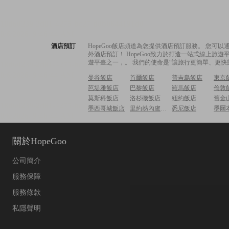
酒店預訂
HopeGoo飯店頻道為您提供酒店預訂服務。 您
外酒店預訂！ HopeGoo致力於打造一站式線上
遊平臺之一，。 我們的使命是“讓旅行更簡單、更快
曼谷飯店
首爾飯店
普吉島飯店
東京
芭堤雅飯店
巴黎飯店
羅馬飯店
倫敦
莫斯科飯店
洛杉磯飯店
紐約飯店
舊金
墨西哥城飯店
里約熱內盧飯店
悉尼飯店
墨爾
關於HopeGoo
公司簡介
服務保障
服務條款
私隱聲明