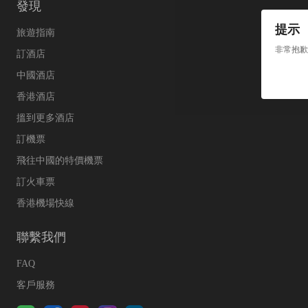
發現
提示
旅遊指南
非常抱歉
訂酒店
中國酒店
香港酒店
搵到更多酒店
訂機票
飛往中國的特價機票
訂火車票
香港機場快線
聯繫我們
FAQ
客戶服務