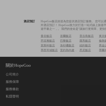
酒店預訂
HopeGoo飯店頻道為您提供酒店預訂服務。 您
外酒店預訂！ HopeGoo致力於打造一站式線上
遊平臺之一，。 我們的使命是“讓旅行更簡單、更快
曼谷飯店
首爾飯店
普吉島飯店
東京
芭堤雅飯店
巴黎飯店
羅馬飯店
倫敦
莫斯科飯店
洛杉磯飯店
紐約飯店
舊金
墨西哥城飯店
里約熱內盧飯店
悉尼飯店
墨爾
關於HopeGoo
公司簡介
服務保障
服務條款
私隱聲明