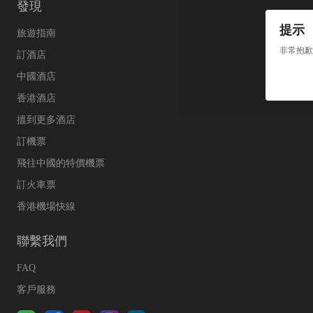
發現
提示
旅遊指南
非常抱歉
訂酒店
中國酒店
香港酒店
搵到更多酒店
訂機票
飛往中國的特價機票
訂火車票
香港機場快線
聯繫我們
FAQ
客戶服務