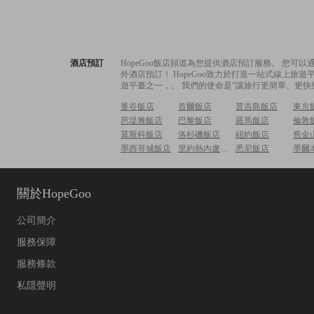
酒店預訂
HopeGoo飯店頻道為您提供酒店預訂服務。 您
外酒店預訂！ HopeGoo致力於打造一站式線上
遊平臺之一，。 我們的使命是“讓旅行更簡單、更快
曼谷飯店
首爾飯店
普吉島飯店
東京
芭堤雅飯店
巴黎飯店
羅馬飯店
倫敦
莫斯科飯店
洛杉磯飯店
紐約飯店
舊金
墨西哥城飯店
里約熱內盧飯店
悉尼飯店
墨爾
關於HopeGoo
公司簡介
服務保障
服務條款
私隱聲明