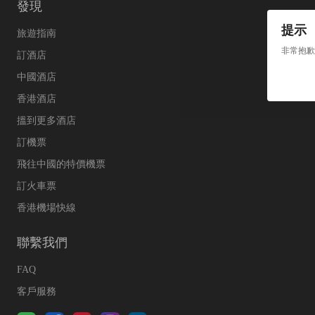
發現
提示
旅遊指南
非常抱歉
訂酒店
中國酒店
香港酒店
搵到更多酒店
訂機票
飛往中國的特價機票
訂火車票
香港機場快線
聯繫我們
FAQ
客戶服務