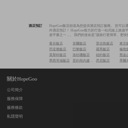
酒店預訂
HopeGoo飯店頻道為您提供酒店預訂服務。 您
外酒店預訂！ HopeGoo致力於打造一站式線上
遊平臺之一，。 我們的使命是“讓旅行更簡單、更快
曼谷飯店
首爾飯店
普吉島飯店
東京
芭堤雅飯店
巴黎飯店
羅馬飯店
倫敦
莫斯科飯店
洛杉磯飯店
紐約飯店
舊金
墨西哥城飯店
里約熱內盧飯店
悉尼飯店
墨爾
關於HopeGoo
公司簡介
服務保障
服務條款
私隱聲明