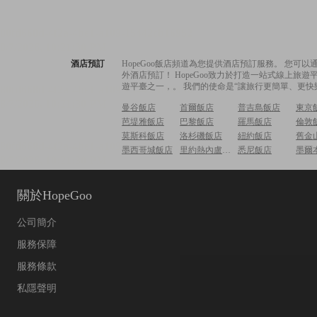
酒店預訂
HopeGoo飯店頻道為您提供酒店預訂服務。 您
外酒店預訂！ HopeGoo致力於打造一站式線上
遊平臺之一，。 我們的使命是“讓旅行更簡單、更快
曼谷飯店
首爾飯店
普吉島飯店
東京
芭堤雅飯店
巴黎飯店
羅馬飯店
倫敦
莫斯科飯店
洛杉磯飯店
紐約飯店
舊金
墨西哥城飯店
里約熱內盧飯店
悉尼飯店
墨爾
關於HopeGoo
公司簡介
服務保障
服務條款
私隱聲明