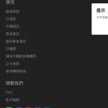
發現
提示
旅遊指南
非常抱歉
訂酒店
中國酒店
香港酒店
搵到更多酒店
訂機票
飛往中國的特價機票
訂火車票
香港機場快線
聯繫我們
FAQ
客戶服務