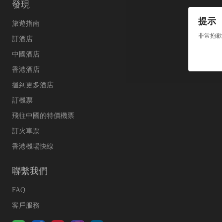
發現
提示
旅遊指南
非常抱歉
訂酒店
中國酒店
香港酒店
搵到更多酒店
訂機票
飛往中國的特價機票
訂火車票
香港機場快線
聯繫我們
FAQ
客戶服務