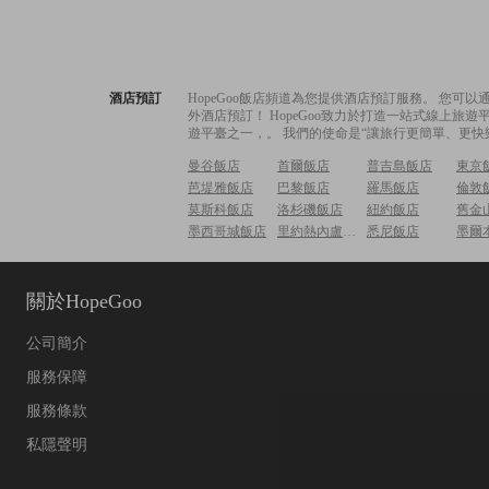
酒店預訂
HopeGoo飯店頻道為您提供酒店預訂服務。 您
外酒店預訂！ HopeGoo致力於打造一站式線上
遊平臺之一，。 我們的使命是“讓旅行更簡單、更快
曼谷飯店
首爾飯店
普吉島飯店
東京
芭堤雅飯店
巴黎飯店
羅馬飯店
倫敦
莫斯科飯店
洛杉磯飯店
紐約飯店
舊金
墨西哥城飯店
里約熱內盧飯店
悉尼飯店
墨爾
關於HopeGoo
公司簡介
服務保障
服務條款
私隱聲明