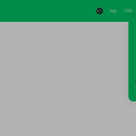
App
USD