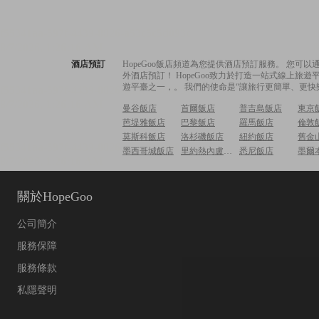
酒店預訂
HopeGoo飯店頻道為您提供酒店預訂服務。 您
外酒店預訂！ HopeGoo致力於打造一站式線上
遊平臺之一，。 我們的使命是“讓旅行更簡單、更快
曼谷飯店
首爾飯店
普吉島飯店
東京
芭堤雅飯店
巴黎飯店
羅馬飯店
倫敦
莫斯科飯店
洛杉磯飯店
紐約飯店
舊金
墨西哥城飯店
里約熱內盧飯店
悉尼飯店
墨爾
關於HopeGoo
公司簡介
服務保障
服務條款
私隱聲明