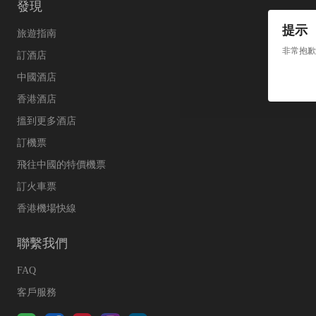
發現
提示
旅遊指南
非常抱歉
訂酒店
中國酒店
香港酒店
搵到更多酒店
訂機票
飛往中國的特價機票
訂火車票
香港機場快線
聯繫我們
FAQ
客戶服務