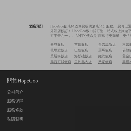
酒店預訂
HopeGoo飯店頻道為您提供酒店預訂服務。 您
外酒店預訂！ HopeGoo致力於打造一站式線上
遊平臺之一，。 我們的使命是“讓旅行更簡單、更快
曼谷飯店
首爾飯店
普吉島飯店
東京
芭堤雅飯店
巴黎飯店
羅馬飯店
倫敦
莫斯科飯店
洛杉磯飯店
紐約飯店
舊金
墨西哥城飯店
里約熱內盧飯店
悉尼飯店
墨爾
關於HopeGoo
公司簡介
服務保障
服務條款
私隱聲明