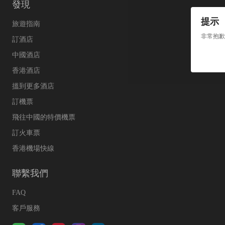
發現
提示
旅遊指南
非常抱歉
訂酒店
中國酒店
香港酒店
搵到更多酒店
訂機票
飛往中國的特價機票
訂火車票
香港機場快線
聯繫我們
FAQ
客戶服務