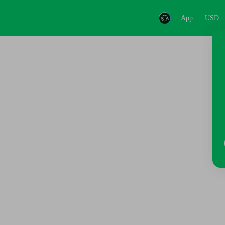
App
USD