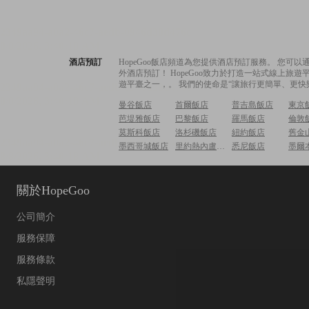
酒店預訂
HopeGoo飯店頻道為您提供酒店預訂服務。 您
外酒店預訂！ HopeGoo致力於打造一站式線上
遊平臺之一，。 我們的使命是“讓旅行更簡單、更快
曼谷飯店
首爾飯店
普吉島飯店
東京
芭堤雅飯店
巴黎飯店
羅馬飯店
倫敦
莫斯科飯店
洛杉磯飯店
紐約飯店
舊金
墨西哥城飯店
里約熱內盧飯店
悉尼飯店
墨爾
關於HopeGoo
公司簡介
服務保障
服務條款
私隱聲明