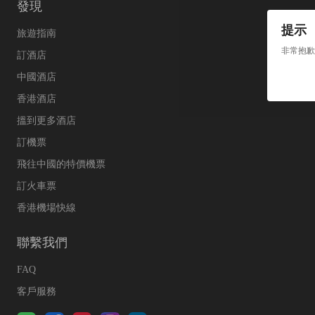
發現
提示
旅遊指南
非常抱歉
訂酒店
中國酒店
香港酒店
搵到更多酒店
訂機票
飛往中國的特價機票
訂火車票
香港機場快線
聯繫我們
FAQ
客戶服務