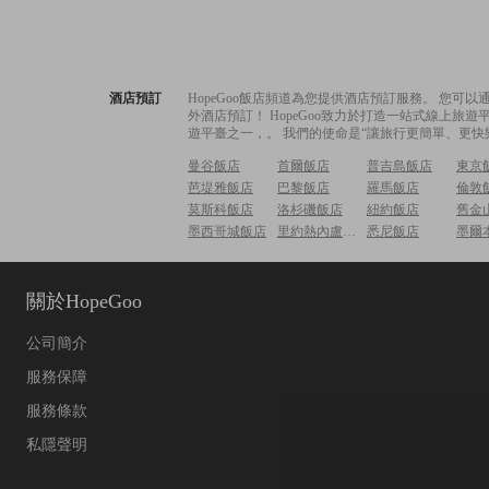
酒店預訂
HopeGoo飯店頻道為您提供酒店預訂服務。 您
外酒店預訂！ HopeGoo致力於打造一站式線上
遊平臺之一，。 我們的使命是“讓旅行更簡單、更快
曼谷飯店
首爾飯店
普吉島飯店
東京
芭堤雅飯店
巴黎飯店
羅馬飯店
倫敦
莫斯科飯店
洛杉磯飯店
紐約飯店
舊金
墨西哥城飯店
里約熱內盧飯店
悉尼飯店
墨爾
關於HopeGoo
公司簡介
服務保障
服務條款
私隱聲明