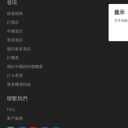
發現
提示
旅遊指南
非常抱歉
訂酒店
中國酒店
香港酒店
搵到更多酒店
訂機票
飛往中國的特價機票
訂火車票
香港機場快線
聯繫我們
FAQ
客戶服務