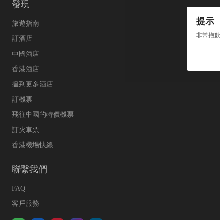
發現
提示
旅遊指南
非常抱歉
訂酒店
中國酒店
香港酒店
搵到更多酒店
訂機票
飛往中國的特價機票
訂火車票
香港機場快線
聯繫我們
FAQ
客戶服務