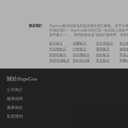
酒店預訂
HopeGoo飯店頻道為您提供酒店預訂服務。 您
外酒店預訂！ HopeGoo致力於打造一站式線上
遊平臺之一，。 我們的使命是“讓旅行更簡單、更快
曼谷飯店
首爾飯店
普吉島飯店
東京
芭堤雅飯店
巴黎飯店
羅馬飯店
倫敦
莫斯科飯店
洛杉磯飯店
紐約飯店
舊金
墨西哥城飯店
里約熱內盧飯店
悉尼飯店
墨爾
關於HopeGoo
公司簡介
服務保障
服務條款
私隱聲明